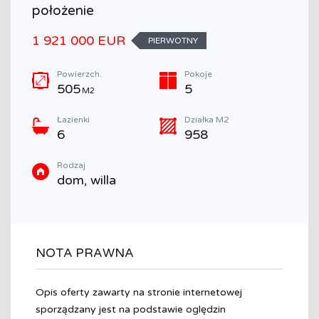
położenie
1 921 000 EUR
PIERWOTNY
Powierzch.
Pokoje
505
5
M2
Łazienki
Działka M2
6
958
Rodzaj
dom, willa
NOTA PRAWNA
Opis oferty zawarty na stronie internetowej
sporządzany jest na podstawie oględzin