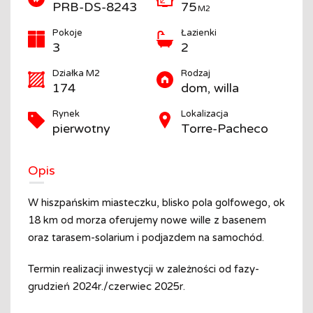
PRB-DS-8243
75
M2
Pokoje
Łazienki
3
2
Działka M2
Rodzaj
174
dom, willa
Rynek
Lokalizacja
pierwotny
Torre-Pacheco
Opis
W hiszpańskim miasteczku, blisko pola golfowego, ok
18 km od morza oferujemy nowe wille z basenem
oraz tarasem-solarium i podjazdem na samochód.
Termin realizacji inwestycji w zależności od fazy-
grudzień 2024r./czerwiec 2025r.