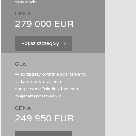
miasteczku…
CENA
279 000 EUR
Pokaż szczegóły
Opis
W sprzedaży ostatnie apartamenty
na kameralnym osiedlu
bungalowów.Osiedle z basenem,
miejscami postojowymi…
CENA
249 950 EUR