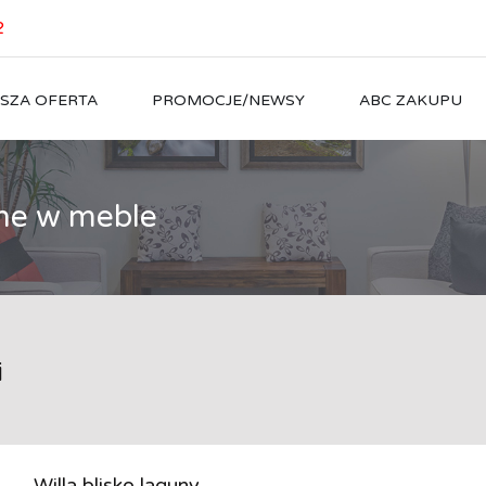
2
SZA OFERTA
PROMOCJE/NEWSY
ABC ZAKUPU
ne w meble
i
Willa blisko laguny