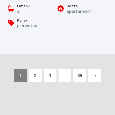
Łazienki
Rodzaj
2
apartament
Rynek
pierwotny
1
2
3
…
35