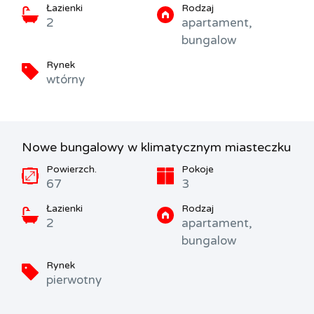
Łazienki
Rodzaj
2
apartament,
bungalow
Rynek
wtórny
Nowe bungalowy w klimatycznym miasteczku
Powierzch.
Pokoje
67
3
Łazienki
Rodzaj
2
apartament,
bungalow
Rynek
pierwotny