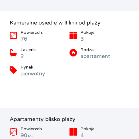
Kameralne osiedle w II linii od plaży
Powierzch.
Pokoje
76
3
Łazienki
Rodzaj
2
apartament
Rynek
pierwotny
Apartamenty blisko plaży
Powierzch.
Pokoje
90
4
M2