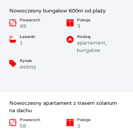
Nowoczesny bungalow 600m od plaży
Powierzch.
Pokoje
49
3
Łazienki
Rodzaj
1
apartament,
bungalow
Rynek
wtórny
Nowoczesny apartament z trasem solarium
na dachu
Powierzch.
Pokoje
58
3