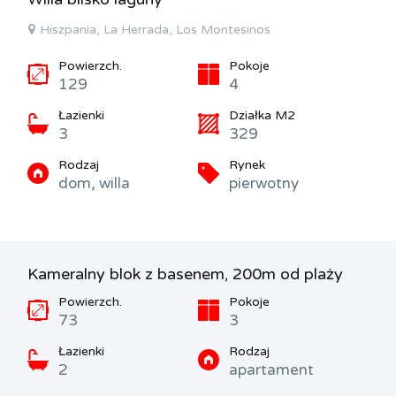
Hiszpania, La Herrada, Los Montesinos
Powierzch.
Pokoje
129
4
Łazienki
Działka M2
3
329
Rodzaj
Rynek
dom, willa
pierwotny
Kameralny blok z basenem, 200m od plaży
Powierzch.
Pokoje
73
3
Łazienki
Rodzaj
2
apartament