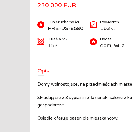
230 000 EUR
ID nieruchomości
Powierzch.
PRB-DS-8590
163
M2
Działka M2
Rodzaj
iej
Willa wolnostojąca na wzniesieniu
152
dom, willa
Sierra Cortina
905 000 EUR
PIERWOTNY
Opis
Powierzch.
Pokoje
Domy wolnostojące, na przedmieściach miastec
258
4
M2
Składają się z 3 sypialni i 3 łazienek, salonu 
M2
Łazienki
Działka M2
4
604
gospodarcze.
Rodzaj
Osiedle oferuje basen dla mieszkańców.
dom, willa