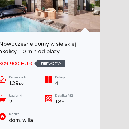
Nowoczesne domy w sielskiej
Willa w
okolicy, 10 min od plaży
Sierra C
309 900 EUR
905 00
PIERWOTNY
Powierzch.
Pokoje
Powie
129
4
258
M2
Łazienki
Działka M2
Łazien
2
185
4
Rodzaj
Rodza
dom, willa
dom,