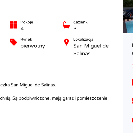
Pokoje
Łazienki
4
3
Rynek
Lokalizacja
Kompleks bungalowów w leniwym
pierwotny
San Miguel de
miasteczku
Salinas
229 900 EUR
PIERWOTNY
Powierzch.
Pokoje
zka San Miguel de Salinas.
84
4
M2
z kuchnią. Są podpiwniczone, mają garaż i pomieszczenie
Łazienki
2
Rodzaj
apartament, bungalow