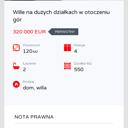
Wille na dużych działkach w otoczeniu
gór
320 000 EUR
PIERWOTNY
Powierzch.
Pokoje
120
4
M2
Łazienki
Działka M2
2
550
Rodzaj
dom, willa
NOTA PRAWNA