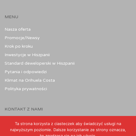
MENU
Nasza oferta
Promocje/Newsy
Krok po kroku
Inwestycje w Hiszpanii
Standard deweloperski w Hiszpanii
Pytania i odpowiedzi
Klimat na Orihuela Costa
Polityka prywatności
KONTAKT Z NAMI
Ta strona korzysta z ciasteczek aby świadczyć usługi na
najwyższym poziomie. Dalsze korzystanie ze strony oznacza,
że zgadzasz się na ich użycie.